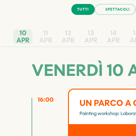
TUTTI
SPETTACOLI
10
11
12
13
14
APR
APR
APR
APR
APR
A
VENERDÌ 10 
16:00
UN PARCO A 
Painting workshop: Laborato