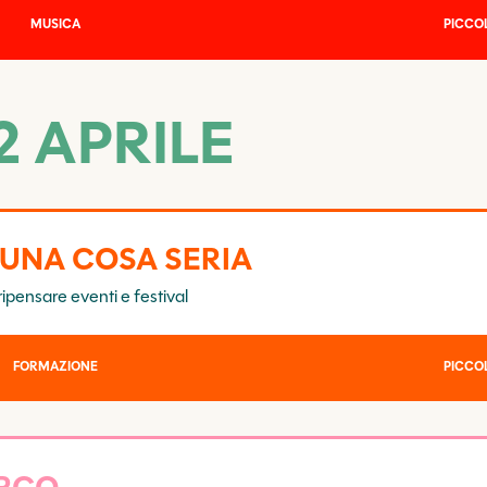
MUSICA
PICCOL
 APRILE
 UNA COSA SERIA
ipensare eventi e festival
FORMAZIONE
PICCOL