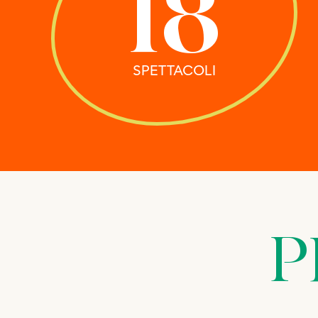
18
SPETTACOLI
P