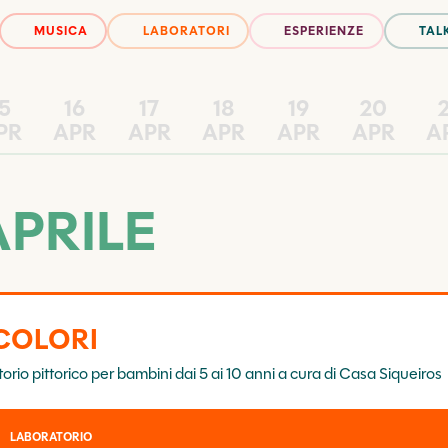
MUSICA
LABORATORI
ESPERIENZE
TAL
15
16
17
18
19
20
2
PR
APR
APR
APR
APR
APR
A
APRILE
COLORI
rio pittorico per bambini dai 5 ai 10 anni a cura di Casa Siqueiros
LABORATORIO