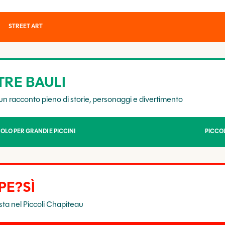
STREET ART
 TRE BAULI
, un racconto pieno di storie, personaggi e divertimento
OLO PER GRANDI E PICCINI
PICCOL
PE?SÌ
sta nel Piccoli Chapiteau