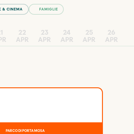
K & CINEMA
FAMIGLIE
1
22
23
24
25
26
PR
APR
APR
APR
APR
APR
PARCO DI PORTA MOSA