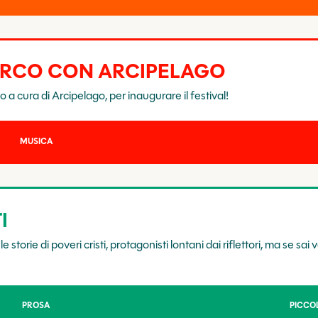
PARCO CON ARCIPELAGO
o a cura di Arcipelago, per inaugurare il festival!
MUSICA
I
 storie di poveri cristi, protagonisti lontani dai riflettori, ma se sai 
PROSA
PICCOL