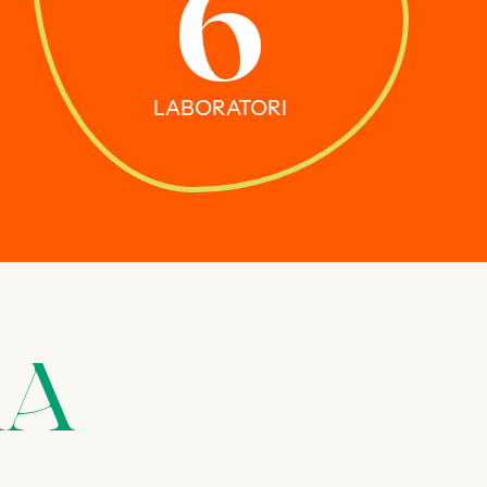
6
LABORATORI
MA